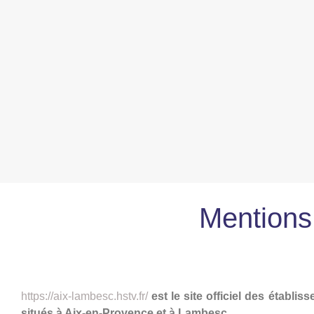
Mentions
Édition / Publication du site
https://aix-lambesc.hstv.fr/
est le site officiel des établi
situés à Aix-en-Provence et à Lambesc.