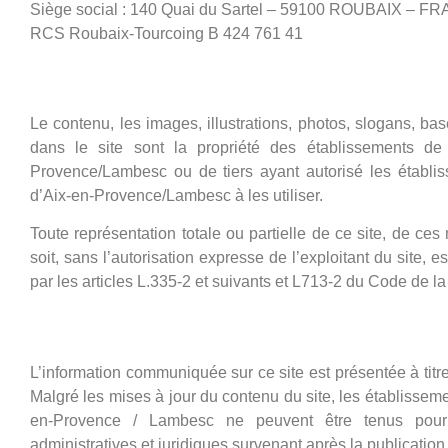
Siège social : 140 Quai du Sartel – 59100 ROUBAIX – F
RCS Roubaix-Tourcoing B 424 761 41
Droits d’auteurs
Le contenu, les images, illustrations, photos, slogans, b
dans le site sont la propriété des établissements de 
Provence/Lambesc ou de tiers ayant autorisé les établis
d’Aix-en-Provence/Lambesc à les utiliser.
Toute représentation totale ou partielle de ce site, de c
soit, sans l’autorisation expresse de l’exploitant du site, e
par les articles L.335-2 et suivants et L713-2 du Code de la 
Informations légales
L’information communiquée sur ce site est présentée à titre
Malgré les mises à jour du contenu du site, les établissem
en-Provence / Lambesc ne peuvent être tenus pour 
administratives et juridiques survenant après la publication