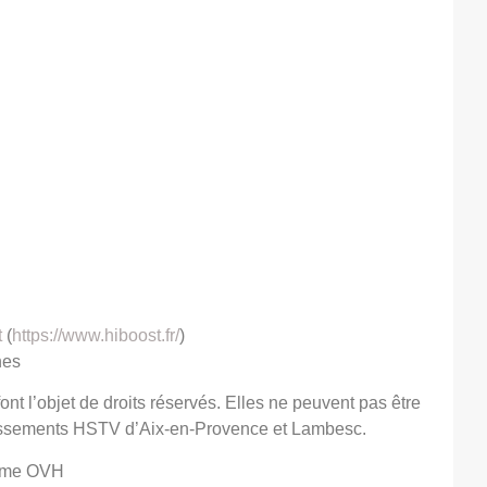
t
(
https://www.hiboost.fr/
)
nes
ont l’objet de droits réservés. Elles ne peuvent pas être
ablissements HSTV d’Aix-en-Provence et Lambesc.
forme OVH