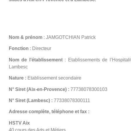
Informations éditeurs
Nom & prénom
: JAMGOTCHIAN Patrick
Fonction
: Directeur
Nom de l’établissement
: Etablissements de l’Hospital
Lambesc
Nature :
Etablissement secondaire
N° Siret
(Aix-en-Provence) :
77738078300103
N° Siret (Lambesc) :
77338078300111
Adresse
complète, téléphone et fax :
HSTV Aix
40 cours des Arts et Métiers