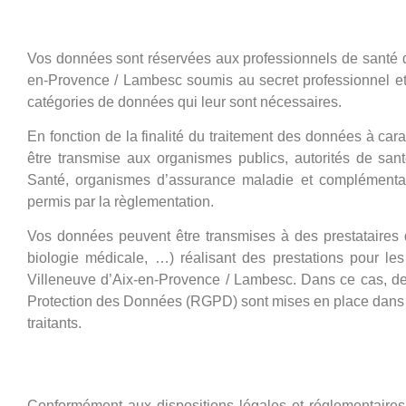
Destinataires de vos données
Vos données sont réservées aux professionnels de santé 
en-Provence / Lambesc soumis au secret professionnel et p
catégories de données qui leur sont nécessaires.
En fonction de la finalité du traitement des données à ca
être transmise aux organismes publics, autorités de san
Santé, organismes d’assurance maladie et complémentai
permis par la règlementation.
Vos données peuvent être transmises à des prestataires de
biologie médicale, …) réalisant des prestations pour le
Villeneuve d’Aix-en-Provence / Lambesc. Dans ce cas, de
Protection des Données (RGPD) sont mises en place dans l
traitants.
Vos droits vis-à-vis de vos do
Conformément aux dispositions légales et réglementaires a